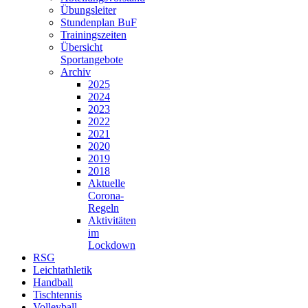
Übungsleiter
Stundenplan BuF
Trainingszeiten
Übersicht
Sportangebote
Archiv
2025
2024
2023
2022
2021
2020
2019
2018
Aktuelle
Corona-
Regeln
Aktivitäten
im
Lockdown
RSG
Leichtathletik
Handball
Tischtennis
Volleyball