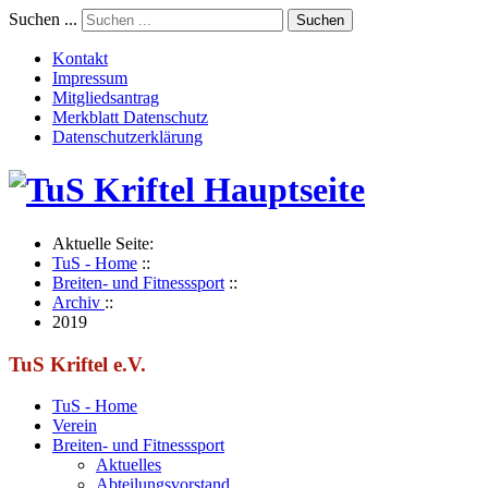
Suchen ...
Suchen
Kontakt
Impressum
Mitgliedsantrag
Merkblatt Datenschutz
Datenschutzerklärung
Aktuelle Seite:
TuS - Home
::
Breiten- und Fitnesssport
::
Archiv
::
2019
TuS Kriftel e.V.
TuS - Home
Verein
Breiten- und Fitnesssport
Aktuelles
Abteilungsvorstand