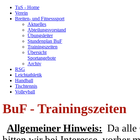
TuS - Home
Verein
Breiten- und Fitnesssport
Aktuelles
Abteilungsvorstand
Übungsleiter
Stundenplan BuF
Trainingszeiten
Übersicht
Sportangebote
Archiv
RSG
Leichtathletik
Handball
Tischtennis
Volleyball
BuF - Trainingszeiten
Allgemeiner Hinweis:
Da alle 
bitten wir bei Interesse, vorher m