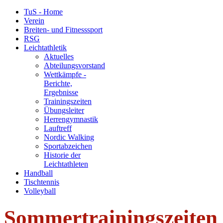
TuS - Home
Verein
Breiten- und Fitnesssport
RSG
Leichtathletik
Aktuelles
Abteilungsvorstand
Wettkämpfe -
Berichte,
Ergebnisse
Trainingszeiten
Übungsleiter
Herrengymnastik
Lauftreff
Nordic Walking
Sportabzeichen
Historie der
Leichtathleten
Handball
Tischtennis
Volleyball
Sommertrainingszeiten 