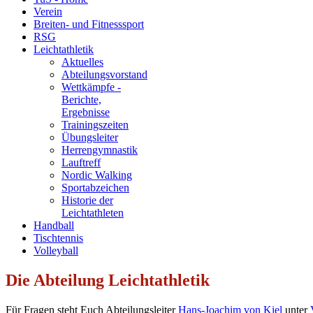
Verein
Breiten- und Fitnesssport
RSG
Leichtathletik
Aktuelles
Abteilungsvorstand
Wettkämpfe -
Berichte,
Ergebnisse
Trainingszeiten
Übungsleiter
Herrengymnastik
Lauftreff
Nordic Walking
Sportabzeichen
Historie der
Leichtathleten
Handball
Tischtennis
Volleyball
Die Abteilung Leichtathletik
Für Fragen steht Euch Abteilungsleiter
Hans-Joachim von Kiel
unter