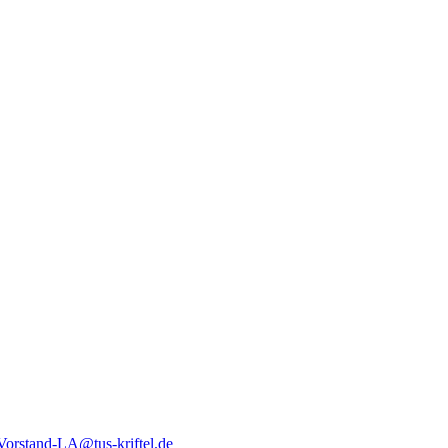
Vorstand-LA@tus-kriftel.de