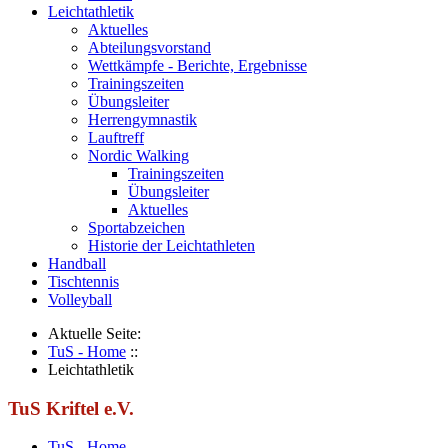
Leichtathletik
Aktuelles
Abteilungsvorstand
Wettkämpfe - Berichte, Ergebnisse
Trainingszeiten
Übungsleiter
Herrengymnastik
Lauftreff
Nordic Walking
Trainingszeiten
Übungsleiter
Aktuelles
Sportabzeichen
Historie der Leichtathleten
Handball
Tischtennis
Volleyball
Aktuelle Seite:
TuS - Home
::
Leichtathletik
TuS Kriftel e.V.
TuS - Home